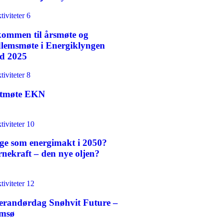
kommen til årsmøte og
lemsmøte i Energiklyngen
d 2025
tmøte EKN
ge som energimakt i 2050?
rnekraft – den nye oljen?
erandørdag Snøhvit Future –
msø