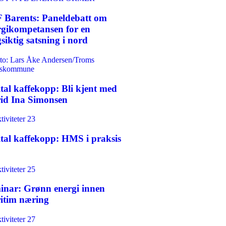
 Barents: Paneldebatt om
rgikompetansen for en
siktig satsning i nord
ital kaffekopp: Bli kjent med
rid Ina Simonsen
ital kaffekopp: HMS i praksis
inar: Grønn energi innen
itim næring