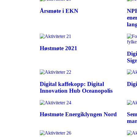
Årsmøte i EKN
NPF
ene
lang
Høstmøte 2021
Dig
Sig
Digital kaffekopp: Digital
Dig
Innovation Hub Oceanopolis
Høstmøte Energiklyngen Nord
Sem
mar