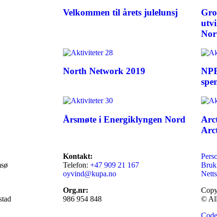
Velkommen til årets julelunsj
Gro
utvi
Nor
North Network 2019
NPF 
spe
Årsmøte i Energiklyngen Nord
Arc
Arct
Kontakt:
Pers
msø
Telefon:
+47 909 21 167
Bruk
oyvind@kupa.no
Netts
Org.nr:
Copy
stad
986 954 848
© All
Code