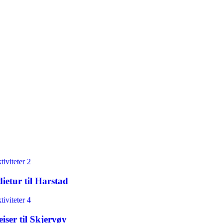
ietur til Harstad
eiser til Skjervøy