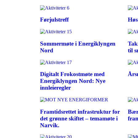
Førjulstreff
Høs
Sommermøte i Energiklyngen
Tak
Nord
til 
Digitalt Frokostmøte med
Års
Energiklyngen Nord: Nye
innleieregler
Framtidsrettet infrastruktur for
Bær
det grønne skiftet – temamøte i
fra
Narvik.