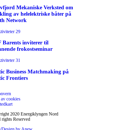
vfjord Mekaniske Verksted om
kling av helelektriske båter på
th Network
Barents inviterer til
nnende frokostseminar
tic Business Matchmaking på
ic Frontiers
onvern
 av cookies
tedkart
right 2020 Energiklyngen Nord
 rights Reserved
/Design by Anew