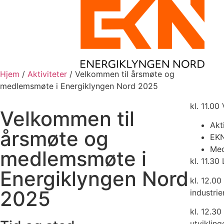
Hjem
/
Aktiviteter
/
Velkommen til årsmøte og
medlemsmøte i Energiklyngen Nord 2025
kl. 11.00
Velkommen til
Akt
årsmøte og
EKN
Med
medlemsmøte i
kl. 11.30
Energiklyngen Nord
kl. 12.00
2025
industrie
kl. 12.30
utviklin