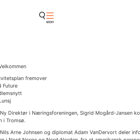
MENY
Velkommen
ivitetsplan fremover
 Future
lemsnytt
 Lunsj
Ny Direktør i Næringsforeningen, Sigrid Mogård-Jansen kom
n i Tromsø.
Nils Arne Johnsen og diplomat Adam VanDervort deler in
gen i Nord Norge og Nord-Norden, fra et amerikansk perspek