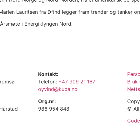
arlen Lauritsen fra Dfind legger fram trender og tanker 
Årsmøte i Energiklyngen Nord.
Kontakt:
Pers
Tromsø
Telefon:
+47 909 21 167
Bruk 
oyvind@kupa.no
Netts
Org.nr:
Copy
 Harstad
986 954 848
© All
Code