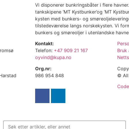
Vi disponerer bunkringsbåter i flere havner. 
tankskipene ‘MT Kystbunker’og ‘MT Kystbunke
kysten med bunkers- og smøreoljeleveringer.
tilstedeværelse langs norskekysten. Vi for
bunkers og smøreoljer i utenlandske havne
Kontakt:
Pers
Tromsø
Telefon:
+47 909 21 167
Bruk 
oyvind@kupa.no
Netts
Org.nr:
Copy
 Harstad
986 954 848
© All
Code