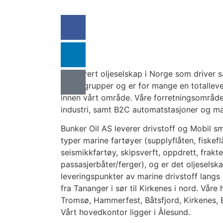
MENY
Registrert oljeselskap i Norge som driver sa
kundegrupper og er for mange en totallev
innen vårt område. Våre forretningsområd
industri, samt B2C automatstasjoner og ma
Bunker Oil AS leverer drivstoff og Mobil sm
typer marine fartøyer (supplyflåten, fiskefl
seismikkfartøy, skipsverft, oppdrett, frakt
passasjerbåter/ferger), og er det oljeselsk
leveringspunkter av marine drivstoff langs 
fra Tananger i sør til Kirkenes i nord. Våre
Tromsø, Hammerfest, Båtsfjord, Kirkenes, 
Vårt hovedkontor ligger i Ålesund.