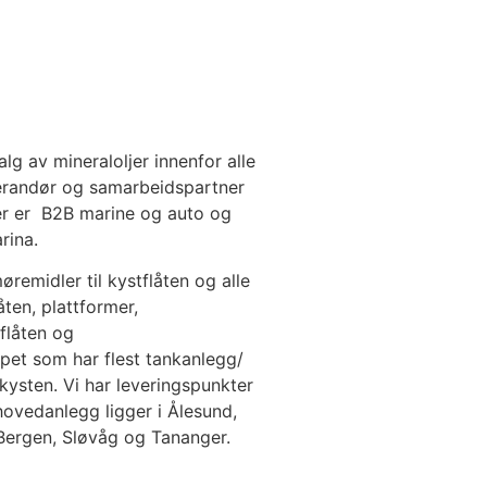
lg av mineraloljer innenfor alle
erandør og samarbeidspartner
er er B2B marine og auto og
rina.
øremidler til kystflåten og alle
åten, plattformer,
eflåten og
apet som har flest tankanlegg/
kysten. Vi har leveringspunkter
 hovedanlegg ligger i Ålesund,
Bergen, Sløvåg og Tananger.