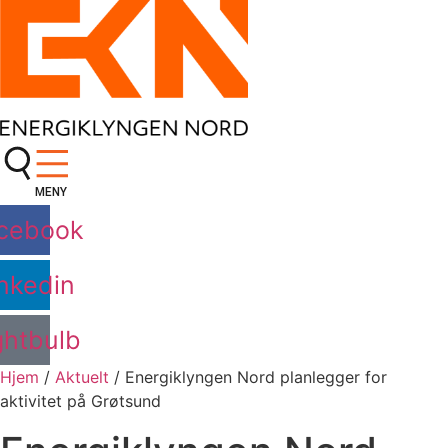
Skip
to
content
MENY
cebook
nkedin
ghtbulb
Hjem
/
Aktuelt
/
Energiklyngen Nord planlegger for
aktivitet på Grøtsund