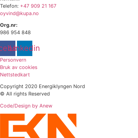
Telefon:
+47 909 21 167
oyvind@kupa.no
Org.nr:
986 954 848
cebook
Linkedin
Personvern
Bruk av cookies
Nettstedkart
Copyright 2020 Energiklyngen Nord
© All rights Reserved
Code/Design by Anew