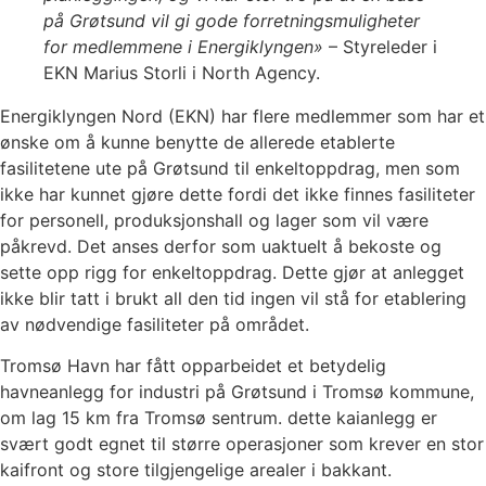
på Grøtsund vil gi gode forretningsmuligheter
for medlemmene i Energiklyngen»
– Styreleder i
EKN Marius Storli i North Agency.
Energiklyngen Nord (EKN) har flere medlemmer som har et
ønske om å kunne benytte de allerede etablerte
fasilitetene ute på Grøtsund til enkeltoppdrag, men som
ikke har kunnet gjøre dette fordi det ikke finnes fasiliteter
for personell, produksjonshall og lager som vil være
påkrevd. Det anses derfor som uaktuelt å bekoste og
sette opp rigg for enkeltoppdrag. Dette gjør at anlegget
ikke blir tatt i brukt all den tid ingen vil stå for etablering
av nødvendige fasiliteter på området.
Tromsø Havn har fått opparbeidet et betydelig
havneanlegg for industri på Grøtsund i Tromsø kommune,
om lag 15 km fra Tromsø sentrum. dette kaianlegg er
svært godt egnet til større operasjoner som krever en stor
kaifront og store tilgjengelige arealer i bakkant.