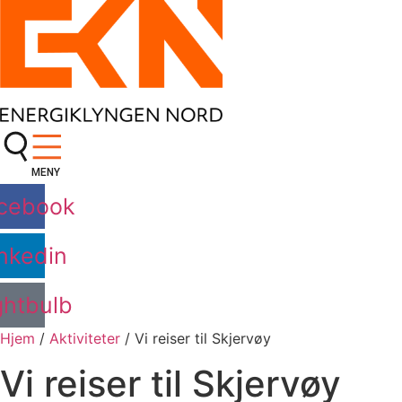
Skip
to
content
MENY
cebook
nkedin
ghtbulb
Hjem
/
Aktiviteter
/
Vi reiser til Skjervøy
Vi reiser til Skjervøy