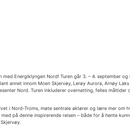
n med Energiklyngen Nord! Turen går 3. – 4. september og 
ant annet innom Moen Skjervøy, Lerøy Aurora, Arnøy Laks og 
nter Nord. Turen inkluderer overnatting, felles måltider 
slivet i Nord-Troms, møte sentrale aktører og lære mer om 
med på denne inspirerende reisen – både for å hente kunns
 Skjervøy.