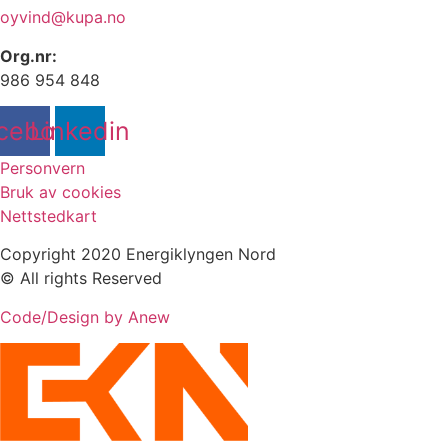
oyvind@kupa.no
Org.nr:
986 954 848
cebook
Linkedin
Personvern
Bruk av cookies
Nettstedkart
Copyright 2020 Energiklyngen Nord
© All rights Reserved
Code/Design by Anew