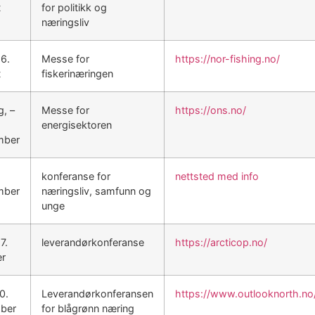
t
for politikk og
næringsliv
26.
Messe for
https://nor-fishing.no/
t
fiskerinæringen
g, –
Messe for
https://ons.no/
energisektoren
mber
konferanse for
nettsted med info
mber
næringsliv, samfunn og
unge
7.
leverandørkonferanse
https://arcticop.no/
er
0.
Leverandørkonferansen
https://www.outlooknorth.no
ber
for blågrønn næring