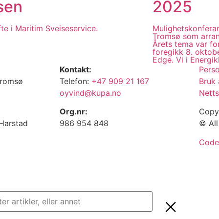
sen
2025
te i Maritim Sveiseservice.
Mulighetskonferan
Tromsø som arran
Årets tema var fo
foregikk 8. oktob
Edge. Vi i Energik
Kontakt:
Pers
Tromsø
Telefon:
+47 909 21 167
Bruk 
oyvind@kupa.no
Netts
Org.nr:
Copy
 Harstad
986 954 848
© All
Code