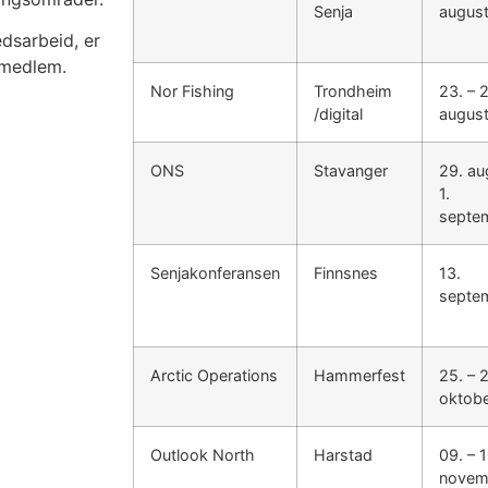
Senja
augus
dsarbeid, er
 medlem.
Nor Fishing
Trondheim
23. – 
/digital
augus
ONS
Stavanger
29. au
1.
septe
Senjakonferansen
Finnsnes
13.
septe
Arctic Operations
Hammerfest
25. – 2
oktob
Outlook North
Harstad
09. – 1
novem