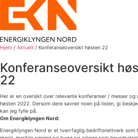
Hjem
/
Aktuelt
/
Konferanseoversikt høsten 22
Konferanseoversikt hø
22
Her er en oversikt over relevante konferanser / messer og
høsten 2022. Dersom dere savner noen på listen, gi beskjed
kan jeg fylle på.
Om Energiklyngen Nord:
Energiklyngen Nord er et tverrfaglig bedriftsnettverk som 
marin, maritim næring og bygg og anlegg som hovedsatsn