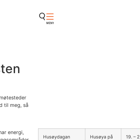
MENY
sten
 møtesteder
 til meg, så
har energi,
Husøydagan
Husøya på
19. – 2
ingsområder.